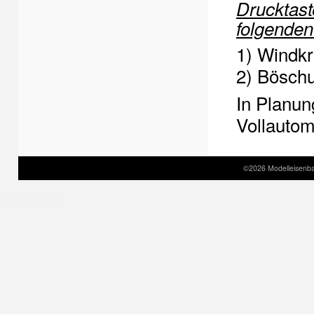
Drucktast
folgenden
1) Windkr
2) Bösch
In Planun
Vollauto
©2026 Modelleisenbah