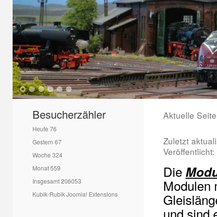
1
2
3
4
5
6
Besucherzähler
Aktuelle Seit
Heute
76
Zuletzt aktua
Gestern
67
Veröffentlicht
Woche
324
Die
Modu
Monat
559
Modulen m
Insgesamt
206053
Kubik-Rubik Joomla! Extensions
Gleisläng
und sind 