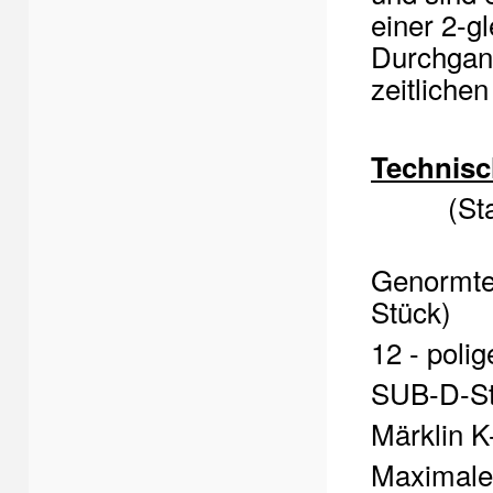
einer 2-g
Durchgang
zeitliche
Technisc
(Stand 
Genormte
Stück)
12 - poli
SUB-D-St
Märklin K
Maximale