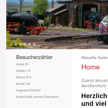
1
2
3
4
5
6
Besucherzähler
Aktuelle Seit
Home
Heute
35
Gestern
74
Woche
514
Zuletzt aktual
Monat
749
Veröffentlicht
Insgesamt
206243
Herzlich
Kubik-Rubik Joomla! Extensions
und viel